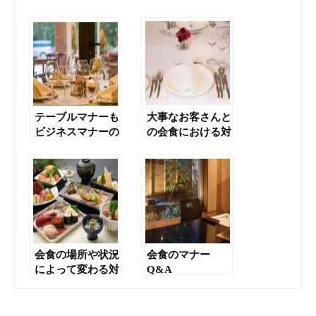
テーブルマナーも
大事なお客さんと
ビジネスマナーの
の会食における対
一部
応の数々をチェッ
ク
会食の場所や状況
会食のマナー
によって変わる対
Q&A
応をマスターしよ
う