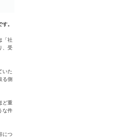
です。
は「社
り、受
ていた
取る側
ほど重
うな件
容につ