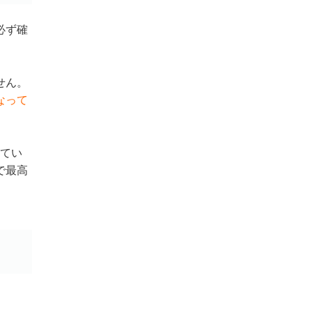
必ず確
せん。
なって
れてい
で最高