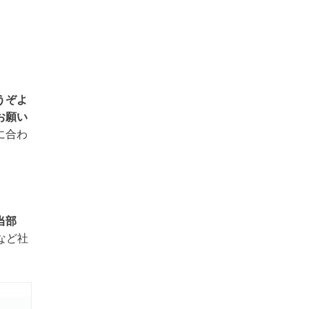
うぞよ
お願い
に合わ
当部
など社