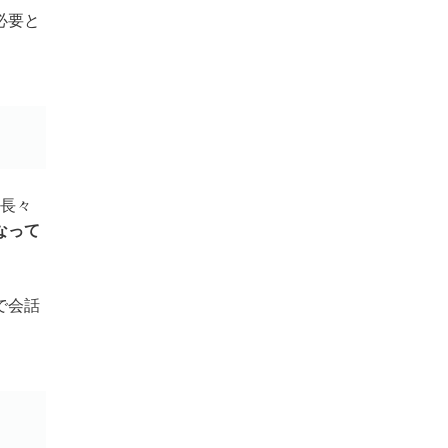
必要と
り長々
なって
で会話