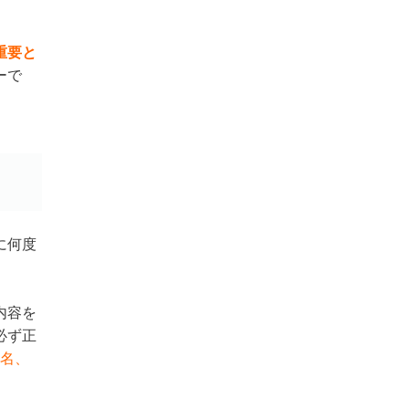
重要と
ーで
に何度
内容を
必ず正
名、