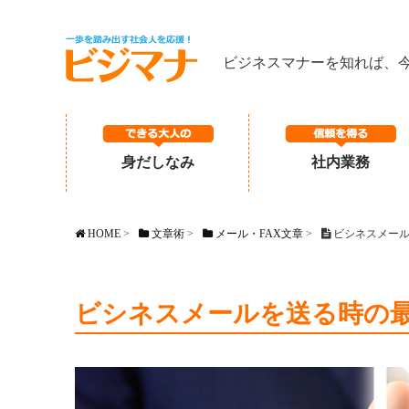
ビジネスマナーを知れば、
身だしなみ
社内業務
HOME
>
文章術
>
メール・FAX文章
>
ビシネスメール
ビシネスメールを送る時の